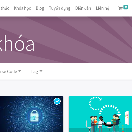
0
 thức
Khóa học
Blog
Tuyển dụng
Diễn đàn
Liên hệ
khóa
rse Code
Tag