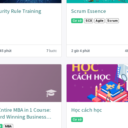
rity Rule Training
Scrum Essence
Cơ sở
SCX
Agile
Scrum
 45 phút
7
bước
2 giờ 4 phút
4
ntire MBA in 1 Course:
Học cách học
rd Winning Business
Cơ sở
ool Prof
ở
MBA