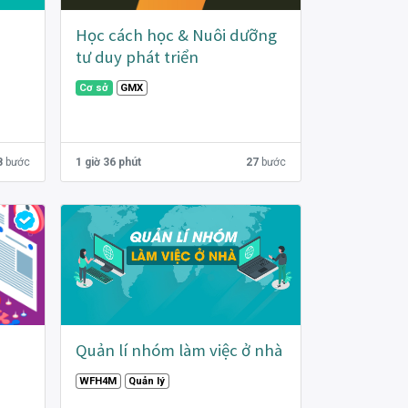
Học cách học & Nuôi dưỡng
tư duy phát triển
Cơ sở
GMX
8
bước
1 giờ 36 phút
27
bước
Quản lí nhóm làm việc ở nhà
WFH4M
Quản lý