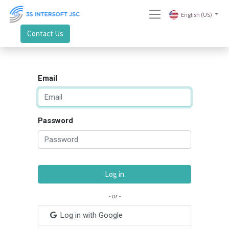
English (US)
Contact Us
Email
Password
Log in
- or -
Log in with Google