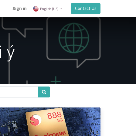
Sign in
Contact Us
English (US)
 ý