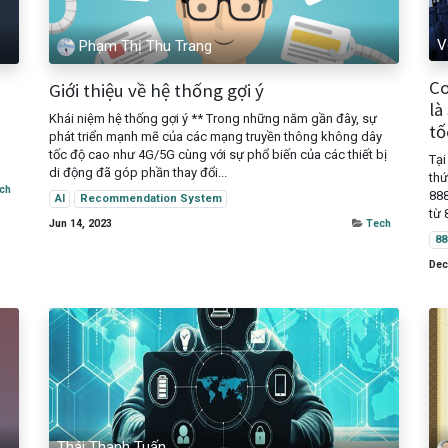
V
Phạm Thị Thu Trang
Co
Giới thiệu về hệ thống gợi ý
là
Khái niệm hệ thống gợi ý ** Trong những năm gần đây, sự
tố
phát triển mạnh mẽ của các mạng truyền thông không dây
tốc độ cao như 4G/5G cùng với sự phổ biến của các thiết bị
Tại
di động đã góp phần thay đổi...
thứ
ch
888
AI
Recommendation System
từ 
Jun 14, 2023
Tech
88
Dec
Thái Thanh Tuấn