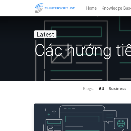
Home
Knowledge Bas
Latest
Các hướng tiế
Blogs:
All
Business