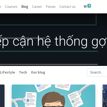
0
e
Courses
Blog
Career
Forum
Contact us
p cận hệ thống gợi
Lifestyle
Tech
Our blog