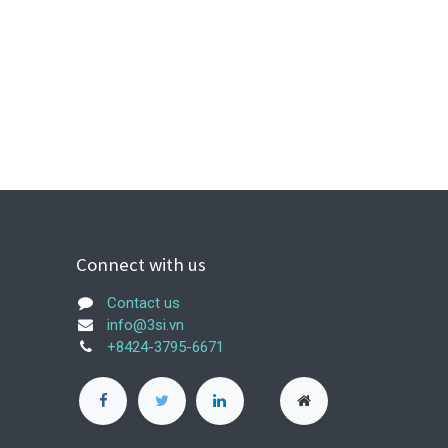
Connect with us
Contact us
info@3si.vn
+8424-3795-6671