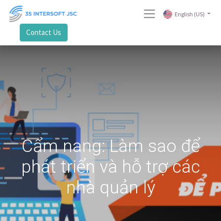
English (US)
Contact Us
Cẩm nang: Làm sao để
phát triển và hỗ trợ các
nhà quản lý