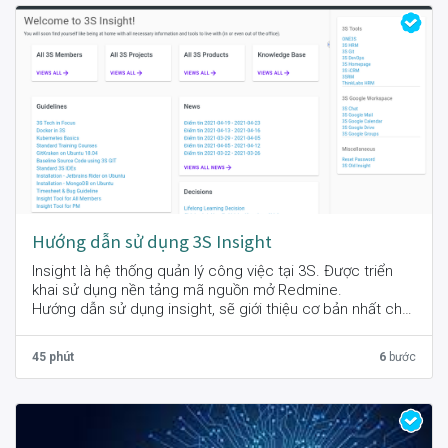
Hướng dẫn sử dụng 3S Insight
Insight là hệ thống quản lý công việc tại 3S. Được triển
khai sử dụng nền tảng mã nguồn mở Redmine.
Hướng dẫn sử dụng insight, sẽ giới thiệu cơ bản nhất cho
các bạn cách sử dụng trang insight.3si.vn và cách log
Timesheet cho công việc của mình. Nội dung gồm có:
45 phút
6
bước
1. Màn hình Home: Chức các thông tin chung như
Guidline, 3S Tool, Quyết định, Nội quy công ty
2. Quản trị dự án
3. Cách tạo và edit Issues
4. Cách Log Timesheet: