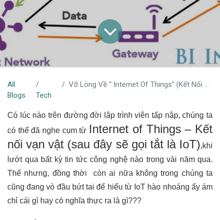
All
Vỡ Lòng Về “ Internet Of Things” (Kết Nối Vạn Vật)
Blogs
Tech
Có lúc nào trên đường đời lập trình viên tấp nập, chúng ta
Internet of Things – Kết
có thể đã nghe cụm từ
nối vạn vật (sau đây sẽ gọi tắt là IoT)
,khi
lướt qua bất kỳ tin tức công nghệ nào trong vài năm qua.
Thế nhưng, đồng thời còn ai nữa không trong chúng ta
cũng đang vò đầu bứt tai để hiểu từ IoT hào nhoáng ấy ám
chỉ cái gì hay có nghĩa thực ra là gì???