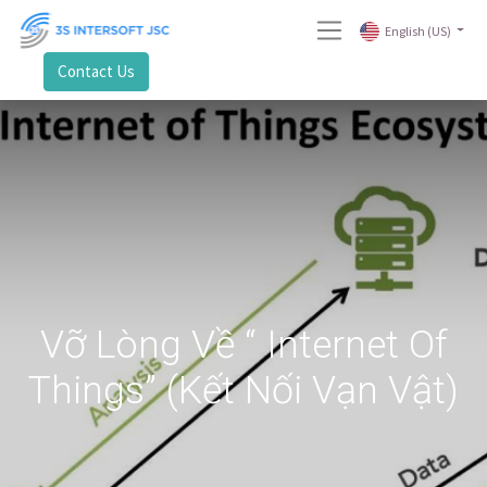
English (US)
Contact Us
Vỡ Lòng Về “ Internet Of
Things” (Kết Nối Vạn Vật)