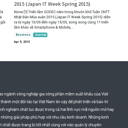
2015 (Japan IT Week Spring 2015)
là
None [1] Triển lãm SODEC nằm trong khuôn khổ Tuần CNTT
ài
Nhật Bản Mùa xuân 2015 (Japan IT Week Spring 2015) diễn
ngồi
ra từ ngày 13/05 đến ngày 15/05, song song cùng 11 triển
lãm khác về Smartphone & Mobile,...
Business
Journal
Apr 9, 2015
ào ngành công nghiệp gia công phần mềm xuất khẩu của Việt 
hành một đối tác tại Việt Nam tin cậy để phát triển và bảo trì 
inh nghiệm chắt lọc được trong cả hai lĩnh vực mã nguồn mở hay 
 những giải pháp phù hợp với nhu cầu kinh doanh. Những kinh 
chất được trang bị tốt nhất cùng với việc quản lý chuyên 