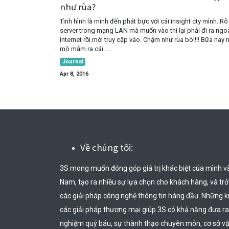
như rùa?
Tình hình là mình đến phát bực với cái insight cty mình. Rõ 
server trong mạng LAN mà muốn vào thì lại phải đi ra ngo
internet rồi mới truy cập vào. Chậm như rùa bò!!!! Bữa nay 
mò mẫm ra cái ...
Journal
Apr 8, 2016
Về chúng tôi:
3S mong muốn đóng góp giá trị khác biệt của mình v
Nam, tạo ra nhiều sự lựa chọn cho khách hàng, và trở t
các giải pháp công nghệ thông tin hàng đầu. Những k
các giải pháp thương mại giúp 3S có khả năng đưa ra
nghiệm quý báu, sự thành thạo chuyên môn, cơ sở vật 