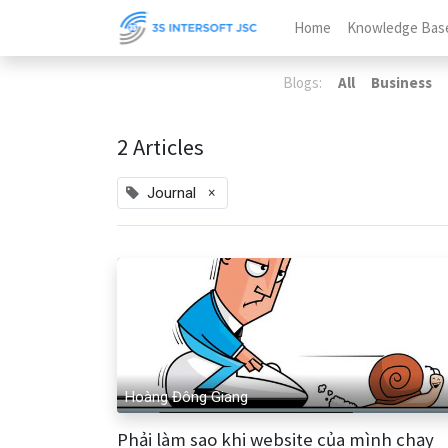
Home
Knowledge Bas
Blogs:
All
Business
2 Articles
×
Journal
Hoàng Đông Giang
Phải làm sao khi website của mình chạy