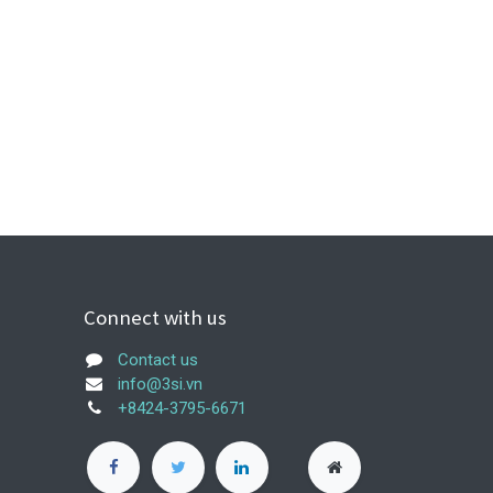
Connect with us
Contact us
info@3si.vn
+8424-3795-6671