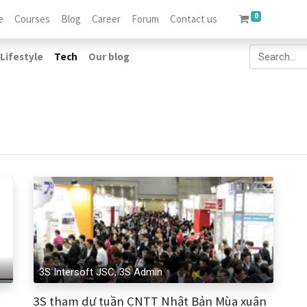
0
e
Courses
Blog
Career
Forum
Contact us
Lifestyle
Tech
Our blog
3S Intersoft JSC, 3S Admin
3S tham dự tuần CNTT Nhật Bản Mùa xuân