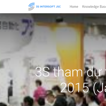
Home
Knowledge Bas
3S tham dự
2015 (J