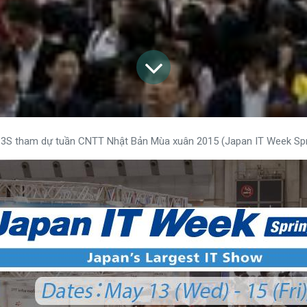
3S tham dự tuần CNTT Nhật Bản Mùa xuân 2015 (Japan IT Week Spr