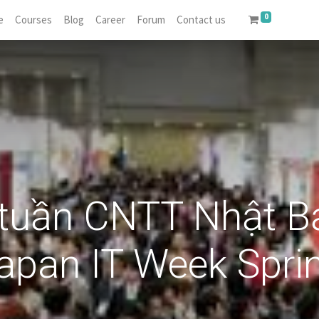
0
e
Courses
Blog
Career
Forum
Contact us
 tuần CNTT Nhật B
apan IT Week Spri