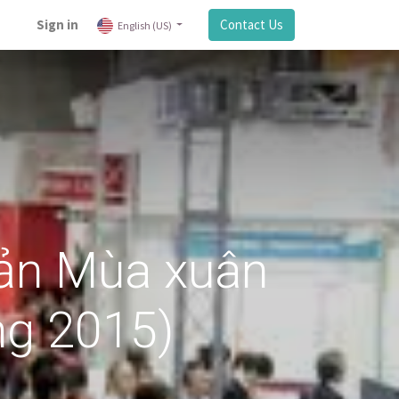
Sign in
Contact Us
English (US)
ản Mùa xuân
ng 2015)