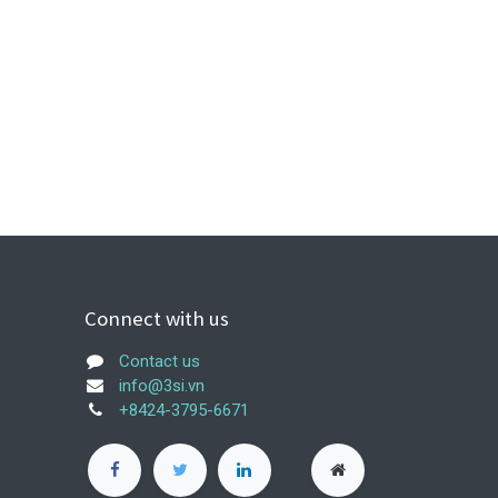
Connect with us
Contact us
info@3si.vn
+8424-3795-6671