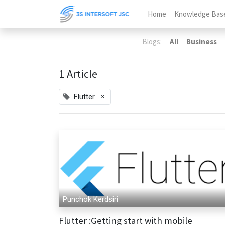
Home
Knowledge Bas
Blogs:
All
Business
1 Article
×
Flutter
Punchok Kerdsiri
Flutter :Getting start with mobile