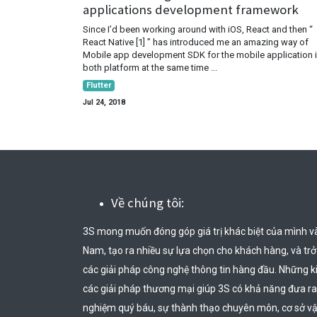
applications development framework
Since I’d been working around with iOS, React and then “
React Native [1] ” has introduced me an amazing way of
Mobile app development SDK for the mobile application 
both platform at the same time ...
Flutter
Jul 24, 2018
Về chúng tôi:
3S mong muốn đóng góp giá trị khác biệt của mình v
Nam, tạo ra nhiều sự lựa chọn cho khách hàng, và trở t
các giải pháp công nghệ thông tin hàng đầu. Những k
các giải pháp thương mại giúp 3S có khả năng đưa ra
nghiệm quý báu, sự thành thạo chuyên môn, cơ sở vật 