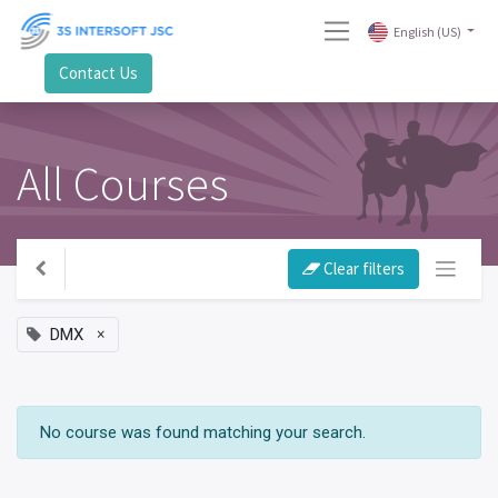
English (US)
Contact Us
All Courses
Clear filters
×
DMX
No course was found matching your search.