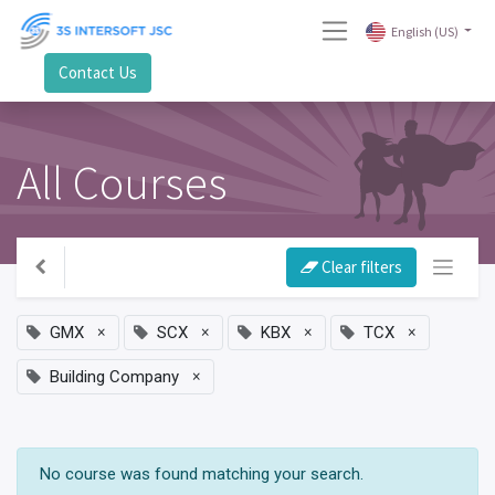
English (US)
Contact Us
All Courses
Clear filters
×
×
×
×
GMX
SCX
KBX
TCX
×
Building Company
No course was found matching your search.