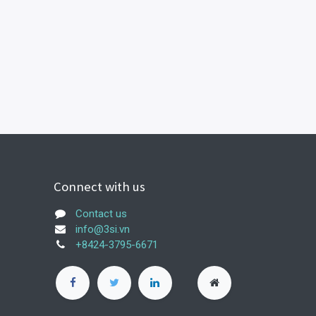
Connect with us
Contact us
info@3si.vn
+8424-3795-6671