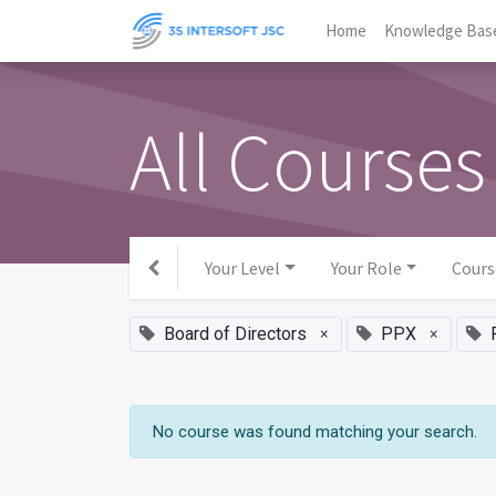
Home
Knowledge Bas
All Courses
Your Level
Your Role
Cours
Board of Directors
×
PPX
×
No course was found matching your search.