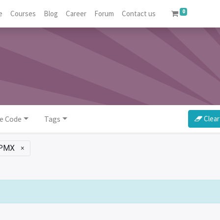
0
e
Courses
Blog
Career
Forum
Contact us
e Code
Tags
Clear 
PMX
×