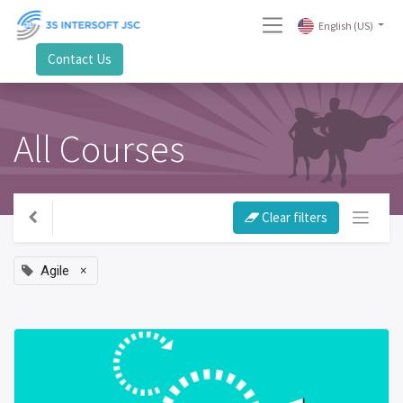
English (US)
Contact Us
All Courses
Clear filters
×
Agile