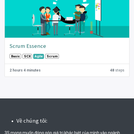
Scrum Essence
Basic
SCX
Scrum
Agile
2 hours 4 minutes
48
steps
Về chúng tôi:
3S mong muốn đóng góp giá trị khác biệt của mình vào ngành 