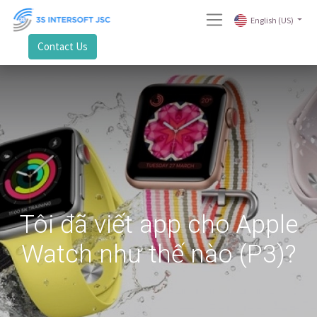
English (US)
Contact Us
Tôi đã viết app cho Apple
Watch như thế nào (P3)?