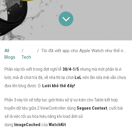
All
Tôi đã viết app cho Apple Watch như thế nào (P3)?
Blogs
Tech
Phần này tôi viết trong đợt nghỉ lễ
30/4-1/5
nhưng mà một phần là vì
lười, mải đi chơi trà đá, về nhà thì lại chơi
LoL
nên lần nữa mãi vẫn chưa
đưa lên blog được :D.
Lười khổ thế đấy!
Phần 3 này tôi sẽ tiếp tục giới thiệu xử lý sự kiện cho Table kết hợp
truyền dữ liệu giữa 2 ViewController dùng
Segues Context
, cuối bài
sẽ là việc tối ưu hóa hiệu năng khi load ảnh sử
dụng
ImageCached
của
WatchKit
.