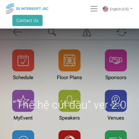
English (US)
Contact Us
“Thế hệ cúi đầu” ver 2.0