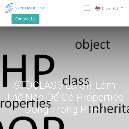
English (US)
Contact Us
STDCLASS Là Gì? Làm
Thế Nào Để Có Properties
Động Trong PHP?