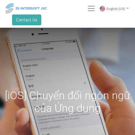
English (US)
Contact Us
[iOS] Chuyển đổi ngôn ngữ
của Ứng dụng