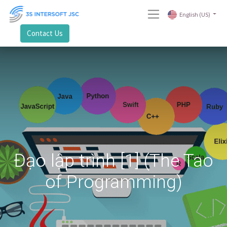
English (US)
Contact Us
Đạo lập trình [1] (The Tao
of Programming)