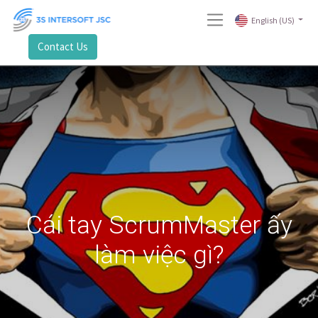
English (US)
Contact Us
Cái tay ScrumMaster ấy
làm việc gì?