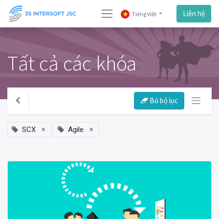
Liên hệ
Tiếng Việt
Tất cả các khóa
Bỏ bộ lọc
×
×
SCX
Agile