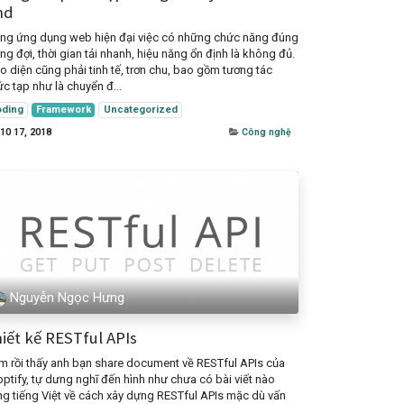
nd
ng ứng dụng web hiện đại việc có những chức năng đúng
g đợi, thời gian tải nhanh, hiệu năng ổn định là không đủ.
o diện cũng phải tinh tế, trơn chu, bao gồm tương tác
c tạp như là chuyển đ...
ding
Framework
Uncategorized
 10 17, 2018
Công nghệ
Nguyễn Ngọc Hưng
iết kế RESTful APIs
 rồi thấy anh bạn share document về RESTful APIs của
ptify, tự dưng nghĩ đến hình như chưa có bài viết nào
g tiếng Việt về cách xây dựng RESTful APIs mặc dù vấn