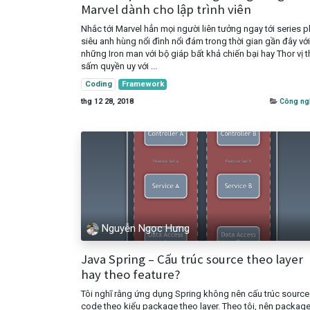
Marvel dành cho lập trình viên
Nhắc tới Marvel hẳn mọi người liên tưởng ngay tới series 
siêu anh hùng nổi đình nổi đám trong thời gian gần đây với
những Iron man với bộ giáp bất khả chiến bại hay Thor vị 
sấm quyền uy với ...
Coding
Framework
thg 12 28, 2018
Công ng
Nguyễn Ngọc Hưng
Java Spring – Cấu trúc source theo layer
hay theo feature?
Tôi nghĩ rằng ứng dụng Spring không nên cấu trúc source
code theo kiểu package theo layer. Theo tôi, nên packag