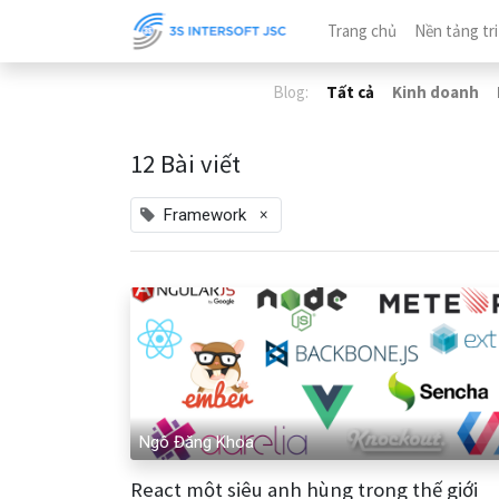
Trang chủ
Nền tảng tri
Blog:
Tất cả
Kinh doanh
12 Bài viết
×
Framework
Ngô Đăng Khoa
React một siêu anh hùng trong thế giới