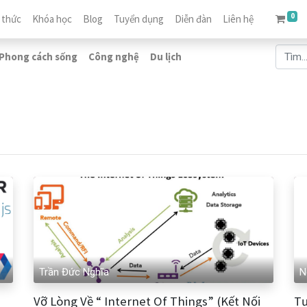
0
 thức
Khóa học
Blog
Tuyển dụng
Diễn đàn
Liên hệ
Phong cách sống
Công nghệ
Du lịch
Trần Đức Nghĩa
N
Vỡ Lòng Về “ Internet Of Things” (Kết Nối
Tư