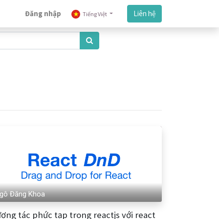
Đăng nhập
Liên hệ
Tiếng Việt
gô Đăng Khoa
ơng tác phức tạp trong reactjs với react