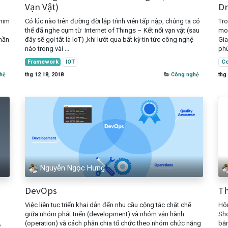
Vạn Vật)
D
phim
Có lúc nào trên đường đời lập trình viên tấp nập, chúng ta có
Tro
thể đã nghe cụm từ Internet of Things – Kết nối vạn vật (sau
mon
thần
đây sẽ gọi tắt là IoT) ,khi lướt qua bất kỳ tin tức công nghệ
Gia
nào trong vài ...
phứ
Framework
IOT
Co
hệ
thg 12 18, 2018
Công nghệ
thg
Nguyễn Ngọc Hưng
DevOps
Th
Việc liên tục triển khai dẫn đến nhu cầu cộng tác chặt chẽ
Hôm
giữa nhóm phát triển (development) và nhóm vận hành
Sho
(operation) và cách phân chia tổ chức theo nhóm chức năng
bằn
e