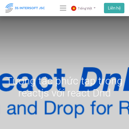
Liên hệ
Tiếng Việt
Tương tác phức tạp trong
reactjs với react Dnd