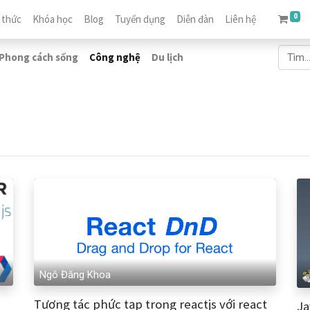
0
 thức
Khóa học
Blog
Tuyển dụng
Diễn đàn
Liên hệ
Phong cách sống
Công nghệ
Du lịch
Ngô Đăng Khoa
Tương tác phức tạp trong reactjs với react
Ja