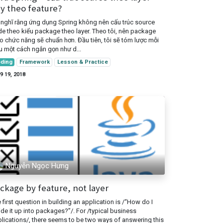
y theo feature?
 nghĩ rằng ứng dụng Spring không nên cấu trúc source
e theo kiểu package theo layer. Theo tôi, nên package
o chức năng sẽ chuẩn hơn. Đầu tiên, tôi sẽ tóm lược mỗi
u một cách ngắn gọn như d...
ding
Framework
Lesson & Practice
 9 19, 2018
Nguyễn Ngọc Hưng
ckage by feature, not layer
 first question in building an application is /“How do I
ide it up into packages?”/. For /typical business
lications/, there seems to be two ways of answering this