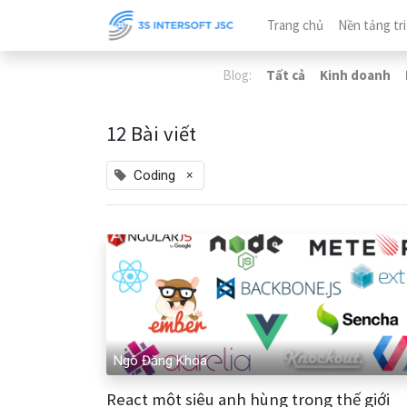
Trang chủ
Nền tảng tri
Blog:
Tất cả
Kinh doanh
12 Bài viết
×
Coding
Ngô Đăng Khoa
React một siêu anh hùng trong thế giới