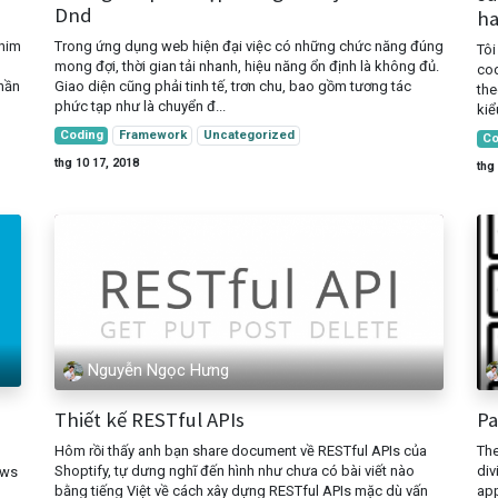
Dnd
ha
phim
Trong ứng dụng web hiện đại việc có những chức năng đúng
Tôi
mong đợi, thời gian tải nhanh, hiệu năng ổn định là không đủ.
cod
thần
Giao diện cũng phải tinh tế, trơn chu, bao gồm tương tác
the
phức tạp như là chuyển đ...
kiể
Coding
Framework
Uncategorized
Co
thg 10 17, 2018
thg
Nguyễn Ngọc Hưng
Thiết kế RESTful APIs
Pa
Hôm rồi thấy anh bạn share document về RESTful APIs của
The
Shoptify, tự dưng nghĩ đến hình như chưa có bài viết nào
div
ows
bằng tiếng Việt về cách xây dựng RESTful APIs mặc dù vấn
app