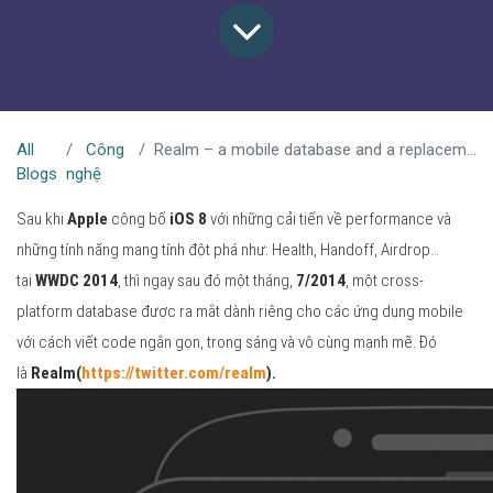
All
Công
Realm – a mobile database and a replacement for SQLite & Core Data
Blogs
nghệ
Sau khi
Apple
công bố
iOS 8
với những cải tiến về performance và
những tính năng mang tính đột phá như: Health, Handoff, Airdrop…
tại
WWDC 2014
, thì ngay sau đó một tháng,
7/2014
, một cross-
platform database được ra mắt dành riêng cho các ứng dụng mobile
với cách viết code ngắn gọn, trong sáng và vô cùng mạnh mẽ. Đó
là
Realm(
https://twitter.com/realm
).