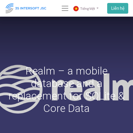
Liên hệ
Tiếng Việt
Realm – a mobile
database and a
replacement for SQLite &
Core Data