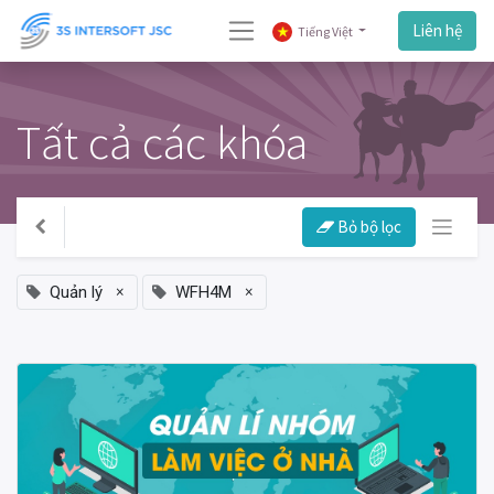
Liên hệ
Tiếng Việt
Tất cả các khóa
Bỏ bộ lọc
×
×
Quản lý
WFH4M