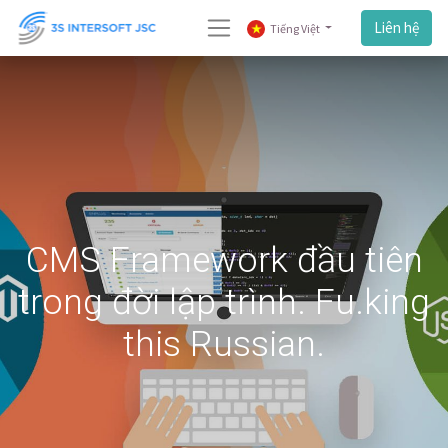
Liên hệ
Tiếng Việt
CMS Framework đầu tiên
trong đời lập trình. Fu.king
this Russian.