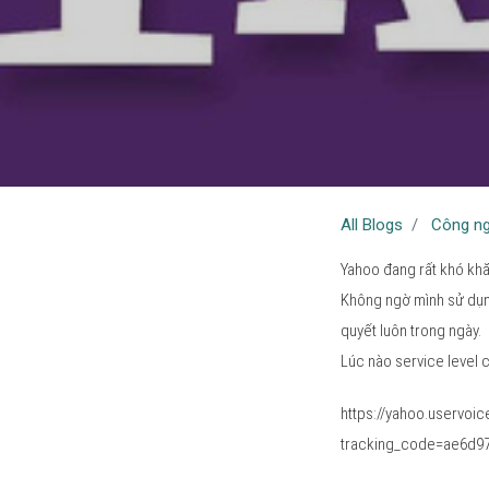
All Blogs
Công n
Yahoo đang rất khó khăn
Không ngờ mình sử dụng m
quyết luôn trong ngày.
Lúc nào service level 
https://yahoo.uservo
tracking_code=ae6d9