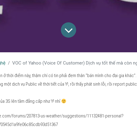
ghệ
VOC of Yahoo (Voice Of Customer) Dịch vụ tốt thế mà còn n
 ở thời điểm này, thậm chí có tin phải đem thân “bán mình cho đại gia khác”.
ột dịch vụ Public về thời tiết của Y!, rồi thấy phát sinh lỗi, rồi report public 
của 3S lên tầm đẳng cấp như Y! nhỉ
ice.com/forums/207813-us-weather/suggestions/11132481-personal?
70545d1a9fe06c85cdb93d51367