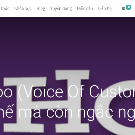
0
 thức
Khóa học
Blog
Tuyển dụng
Diễn đàn
Liên hệ
o (Voice Of Custo
thế mà còn ngắc n