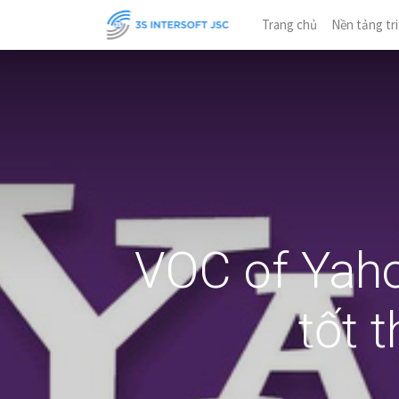
Trang chủ
Nền tảng tri
VOC of Yaho
tốt 