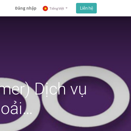
Đăng nhập
Liên hệ
Tiếng Việt
mer) Dịch vụ
goải…