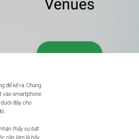
g để kể ra. Chúng
mắt vào smartphone
ẻ dưới đây cho
đó.
nhận thấy sự bất
ệc cần làm là hãy