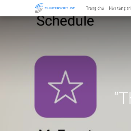
Trang chủ
Nền tảng tri
“T