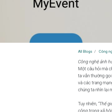
All Blogs
Công n
Công nghệ ảnh hư
Một câu hỏi mà ch
ta vẫn thường gọi
và các trang mạng
chúng ta nhìn lại 
Tuy nhiên,
“Thế gi
công trong xã hội