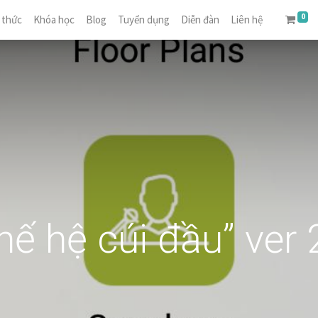
0
 thức
Khóa học
Blog
Tuyển dụng
Diễn đàn
Liên hệ
hế hệ cúi đầu” ver 