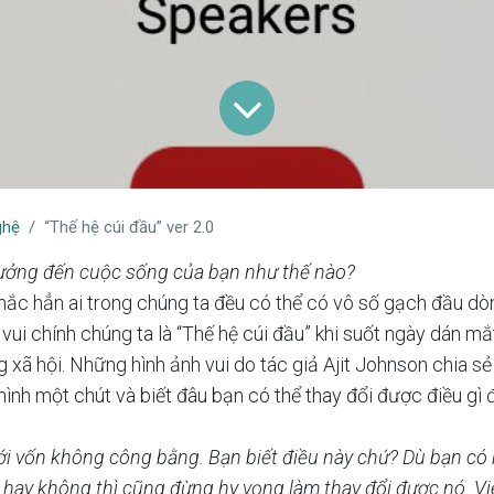
ghệ
“Thế hệ cúi đầu” ver 2.0
ởng đến cuộc sống của bạn như thế nào?
ắc hẳn ai trong chúng ta đều có thể có vô số gạch đầu dòn
 vui chính chúng ta là “Thế hệ cúi đầu” khi suốt ngày dán 
 xã hội. Những hình ảnh vui do tác giả Ajit Johnson chia s
mình một chút và biết đâu bạn có thể thay đổi được điều gì 
ới vốn không công bằng. Bạn biết điều này chứ? Dù bạn có 
 hay không thì cũng đừng hy vọng làm thay đổi được nó. Vi