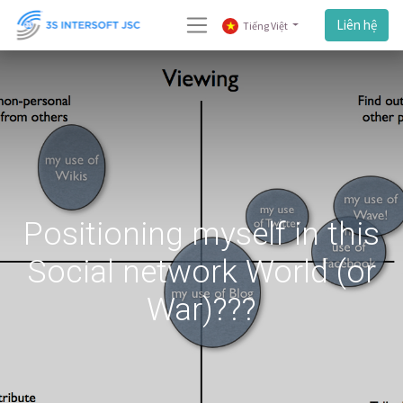
Liên hệ
Tiếng Việt
Positioning myself in this
Social network World (or
War)???