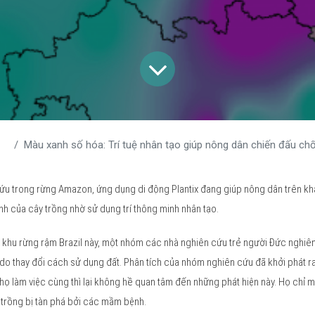
Màu xanh số hóa: Trí tuệ nhân tạo giúp nông dân chiến đấu chống l
ứu trong rừng Amazon, ứng dụng di động Plantix đang giúp nông dân trên kh
h của cây trồng nhờ sử dụng trí thông minh nhân tạo.
 khu rừng rậm Brazil này, một nhóm các nhà nghiên cứu trẻ người Đức nghiên 
 do thay đổi cách sử dụng đất. Phân tích của nhóm nghiên cứu đã khởi phát ra 
ọ làm việc cùng thì lại không hề quan tâm đến những phát hiện này. Họ chỉ m
y trồng bị tàn phá bởi các mầm bệnh.