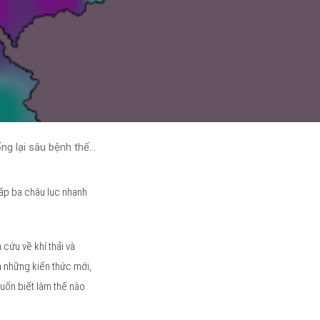
ại sâu bệnh thế nào?
ắp ba châu lục nhanh
cứu về khí thải và
những kiến ​​thức mới,
uốn biết làm thế nào