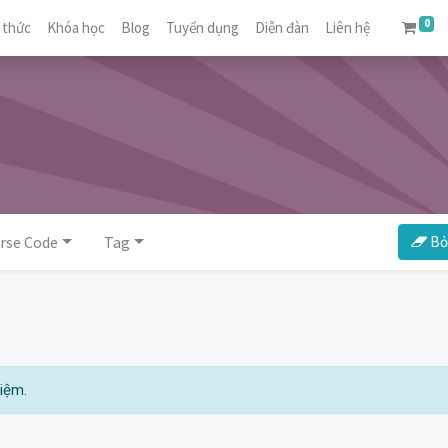
0
 thức
Khóa học
Blog
Tuyển dụng
Diễn đàn
Liên hệ
rse Code
Tag
Bỏ 
iệm.