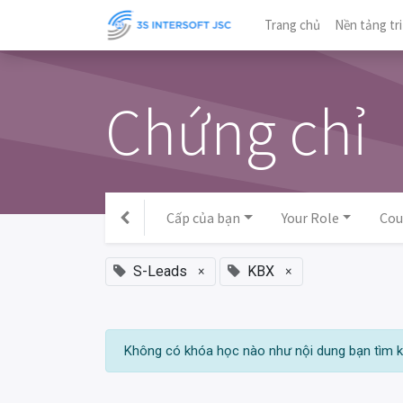
Trang chủ
Nền tảng tri
Chứng chỉ
Cấp của bạn
Your Role
Cou
S-Leads
×
KBX
×
Không có khóa học nào như nội dung bạn tìm k