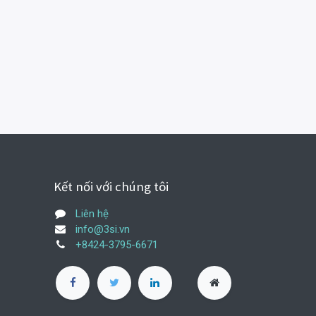
Kết nối với chúng tôi
Liên hệ
info@3si.vn
+8424-3795-6671