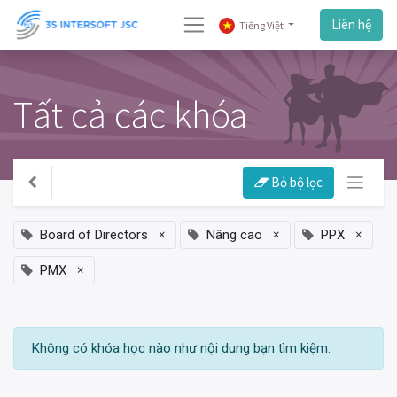
Liên hệ
Tiếng Việt
Tất cả các khóa
Bỏ bộ lọc
×
×
×
Board of Directors
Nâng cao
PPX
×
PMX
Không có khóa học nào như nội dung bạn tìm kiệm.