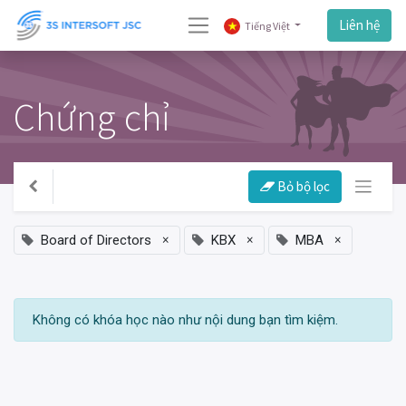
Liên hệ
Tiếng Việt
Chứng chỉ
Bỏ bộ lọc
×
×
×
Board of Directors
KBX
MBA
Không có khóa học nào như nội dung bạn tìm kiệm.