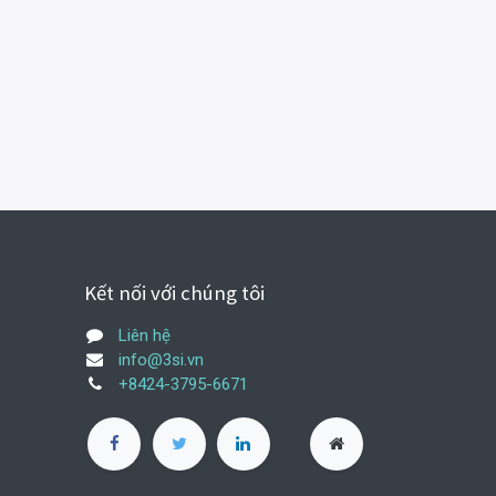
Kết nối với chúng tôi
Liên hệ
info@3si.vn
+8424-3795-6671