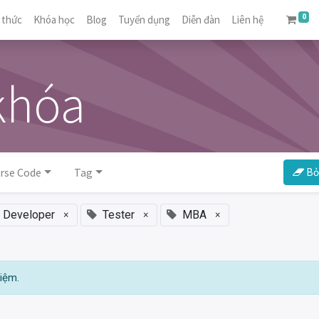
0
 thức
Khóa học
Blog
Tuyển dụng
Diễn đàn
Liên hệ
khóa
rse Code
Tag
Bỏ 
Developer
×
Tester
×
MBA
×
iệm.