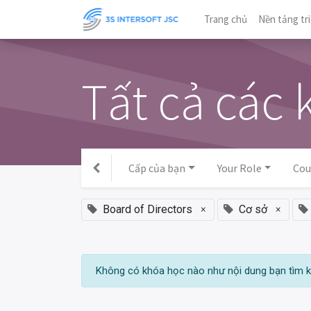
Trang chủ
Nền tảng tri
Tất cả các 
Cấp của bạn
Your Role
Cou
Board of Directors
×
Cơ sở
×
Không có khóa học nào như nội dung bạn tìm k